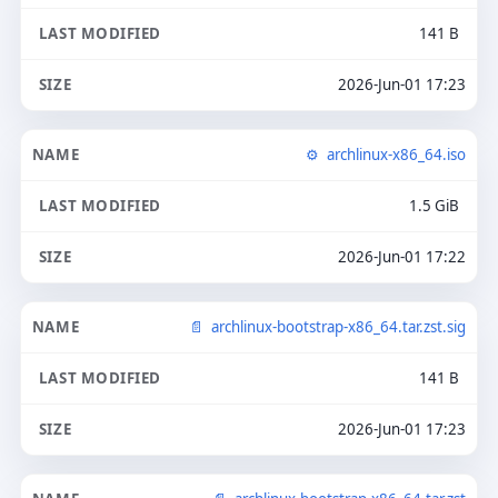
141 B
2026-Jun-01 17:23
archlinux-x86_64.iso
1.5 GiB
2026-Jun-01 17:22
archlinux-bootstrap-x86_64.tar.zst.sig
141 B
2026-Jun-01 17:23