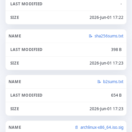
-
2026-Jun-01 17:22
sha256sums.txt
398 B
2026-Jun-01 17:23
b2sums.txt
654 B
2026-Jun-01 17:23
archlinux-x86_64.iso.sig